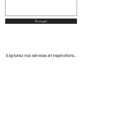
Envoyer
Explorez nos services et inspirations...
Fresques
Découvrez nos fresques murales en relief texturé,
réalisées
sur mesure.
Revendeurs