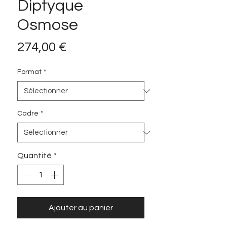
Diptyque
Osmose
Prix
274,00 €
Format
*
Cadre
*
Quantité
*
Ajouter au panier